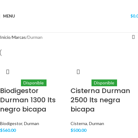
MENU
$
0.
Inicio
Marcas
Durman
Disponible
Disponible
Biodigestor
Cisterna Durman
Durman 1300 lts
2500 lts negra
negro bicapa
bicapa
Biodigestor
,
Durman
Cisterna
,
Durman
$
560.00
$
500.00