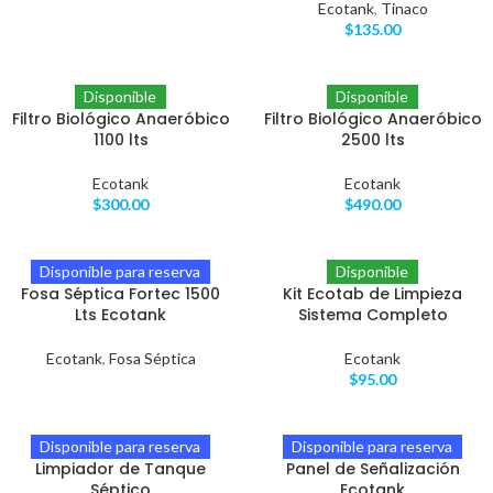
Ecotank
,
Tinaco
$
135.00
Disponible
Disponible
Filtro Biológico Anaeróbico
Filtro Biológico Anaeróbico
1100 lts
2500 lts
Ecotank
Ecotank
$
300.00
$
490.00
Disponible para reserva
Disponible
Fosa Séptica Fortec 1500
Kit Ecotab de Limpieza
Lts Ecotank
Sistema Completo
Ecotank
,
Fosa Séptica
Ecotank
$
95.00
Disponible para reserva
Disponible para reserva
Limpiador de Tanque
Panel de Señalización
Séptico
Ecotank