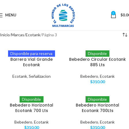
0
MENU
$
0.0
Inicio
Marcas
Ecotank
Página 3
Disponible para reserva
Disponible
Barrera Vial Grande
Bebedero Circular Ecotank
Ecotank
885 Lts
Ecotank
,
Señalizacion
Bebedero
,
Ecotank
$
310.00
Disponible
Disponible
Bebedero Horizontal
Bebedero Horizontal
Ecotank 700 Lts
Ecotank 700Lts
Bebedero
,
Ecotank
Bebedero
,
Ecotank
$
310.00
$
310.00