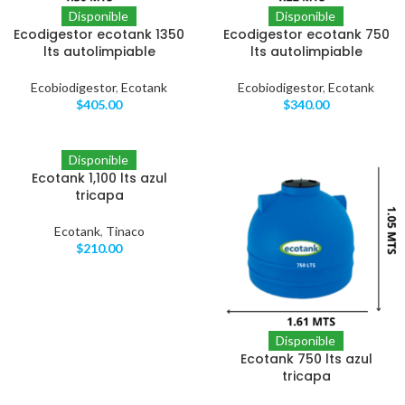
Disponible
Disponible
Ecodigestor ecotank 1350
Ecodigestor ecotank 750
lts autolimpiable
lts autolimpiable
Ecobiodigestor
,
Ecotank
Ecobiodigestor
,
Ecotank
$
405.00
$
340.00
Disponible
Ecotank 1,100 lts azul
tricapa
Ecotank
,
Tinaco
$
210.00
Disponible
Ecotank 750 lts azul
tricapa