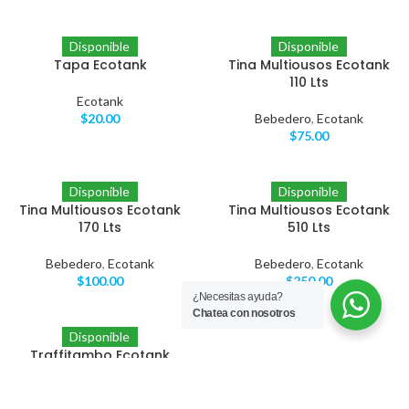
Disponible
Disponible
Tapa Ecotank
Tina Multiousos Ecotank
110 Lts
Ecotank
$
20.00
Bebedero
,
Ecotank
$
75.00
Disponible
Disponible
Tina Multiousos Ecotank
Tina Multiousos Ecotank
170 Lts
510 Lts
Bebedero
,
Ecotank
Bebedero
,
Ecotank
$
100.00
$
250.00
¿Necesitas ayuda?
Chatea con nosotros
Disponible
Traffitambo Ecotank
Ecotank
,
Señalizacion
$
95.00