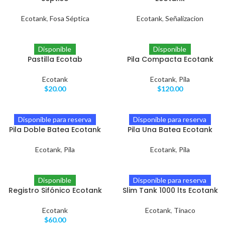
Ecotank
,
Fosa Séptica
Ecotank
,
Señalizacion
Disponible
Disponible
Pastilla Ecotab
Pila Compacta Ecotank
Ecotank
Ecotank
,
Pila
$
20.00
$
120.00
Disponible para reserva
Disponible para reserva
Pila Doble Batea Ecotank
Pila Una Batea Ecotank
Ecotank
,
Pila
Ecotank
,
Pila
Disponible
Disponible para reserva
Registro Sifónico Ecotank
Slim Tank 1000 lts Ecotank
Ecotank
Ecotank
,
Tinaco
$
60.00