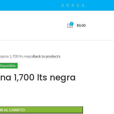
0
$
0.00
gana 1,700 lts negra
Back to products
Disponible
a 1,700 lts negra
R AL CARRITO