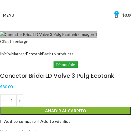
0
MENU
$
0.0
Click to enlarge
Inicio
Marcas
Ecotank
Back to products
Disponible
Conector Brida LD Valve 3 Pulg Ecotank
$
80.00
AÑADIR AL CARRITO
Add to compare
Add to wishlist