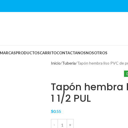
MARCAS
PRODUCTOS
CARRITO
CONTACTANOS
NOSOTROS
Inicio
Tuberia
Tapón hembra liso PVC de p
Tapón hembra l
1 1/2 PUL
$
0.55