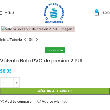
0
MENU
$
0.0
Click to enlarge
Inicio
Tuberia
Disponible
Válvula Bola PVC de presion 2 PUL
$
8.35
AÑADIR AL CARRITO
Add to compare
Add to wishlist