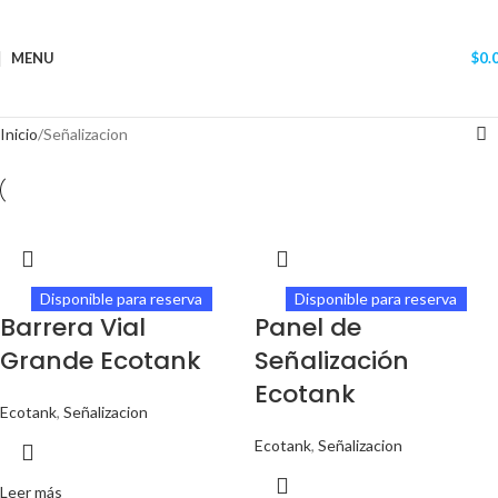
MENU
$
0.
Inicio
Señalizacion
Disponible para reserva
Disponible para reserva
Barrera Vial
Panel de
Grande Ecotank
Señalización
Ecotank
Ecotank
,
Señalizacion
Ecotank
,
Señalizacion
Leer más