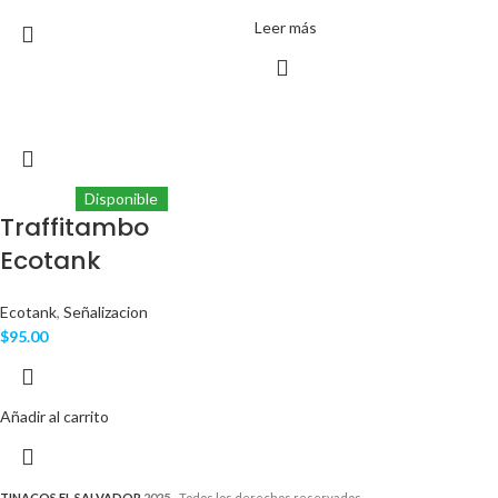
Leer más
Disponible
Traffitambo
Ecotank
Ecotank
,
Señalizacion
$
95.00
Añadir al carrito
TINACOS EL SALVADOR
2025 -
Todos los derechos reservados.